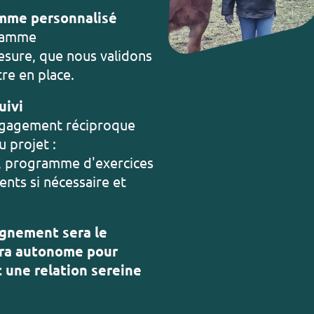
amme personnalisé
gramme
sure, que nous validons
re en place.
uivi
ngagement réciproque
u projet :
e, programme d'exercices
ents si nécessaire et
agnement sera le
ra autonome pour
 une relation sereine