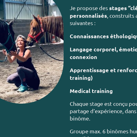
stages “cl
Je propose des
personnalisés
, construit
suivantes :
Connaissances éthologiq
Langage corporel, émotio
connexion
Apprentissage et renforce
training)
Medical training
Chaque stage est conçu pour
partage d’expérience, dans 
binôme.
Groupe max. 6 binômes huma