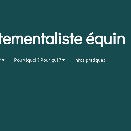
ementaliste équin
?
Pour()quoi ? Pour qui ?
Infos pratiques