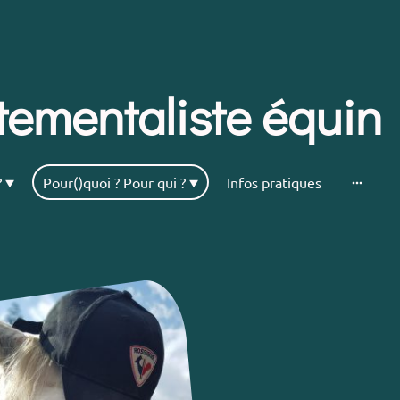
ementaliste équin
?
Pour()quoi ? Pour qui ?
Infos pratiques